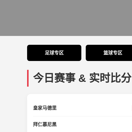
足球专区
篮球专区
今日赛事 & 实时比分
皇家马德里
拜仁慕尼黑