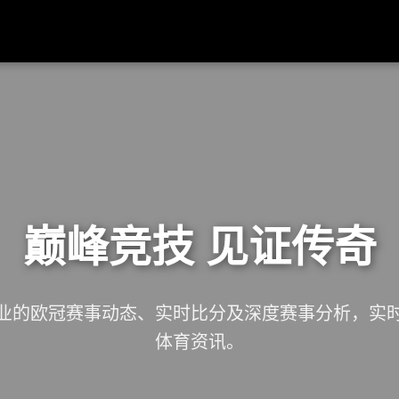
巅峰竞技 见证传奇
业的欧冠赛事动态、实时比分及深度赛事分析，实
体育资讯。