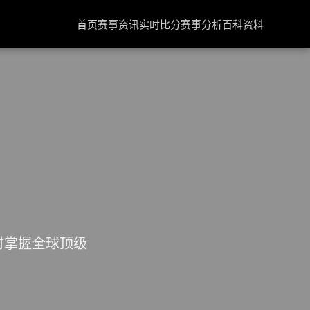
首页
赛事资讯
实时比分
赛事分析
百科资料
时掌握全球顶级