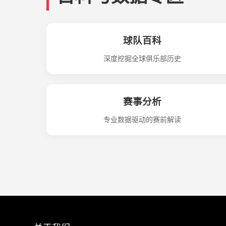
球队百科
深度挖掘全球俱乐部历史
赛事分析
专业数据驱动的赛前解读